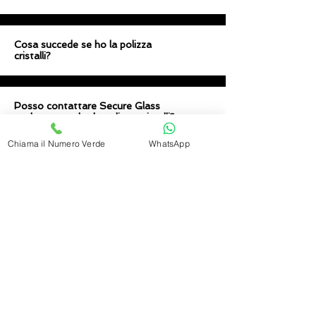
Cosa succede se ho la polizza
cristalli?
Posso contattare Secure Glass
anche se non ho la polizza cristalli?
Chiama il Numero Verde
WhatsApp
Quali servizi posso richiedere tramite
la pagina Contatti?
Contatti
Secure Glass s.a.s di Modde Giovanni & C.
Your best car glass replacement experience
Sede legale:
Via Vittorio Veneto, 92/L (Olbia)
p.iva e cod. fisc:
02426660904
REA: SS - 174254