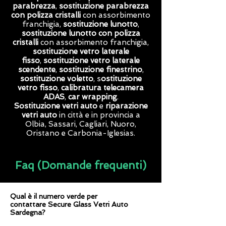
parabrezza
,
sostituzione parabrezza
con polizza cristalli
con assorbimento
franchigia,
sostituzione lunotto
,
sostituzione lunotto con polizza
cristalli
con assorbimento franchigia,
sostituzione vetro laterale
fisso
,
sostituzione vetro laterale
scendente
,
sostituzione finestrino
,
sostituzione voletto
, s
ostituzione
vetro fisso
,
calibratura telecamera
ADAS
,
car wrapping
.
Sostituzione vetri auto
e
riparazione
vetri auto
in città e in provincia a
Olbia, Sassari, Cagliari, Nuoro,
Oristano e Carbonia-Iglesias.
Faq (Domande frequenti)
Qual è il numero verde per
contattare Secure Glass Vetri Auto
Sardegna?