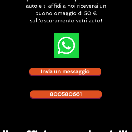
auto
e ti affidi a noi riceverai un
buono omaggio di 50 €
sull'oscuramento vetri auto!
Invia un messaggio
800580661