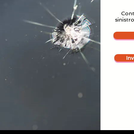
Conta
sinistr
In