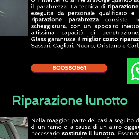
il parabrezza. La tecnica di
riparazion
eseguita da personale qualificato e s
riparazione parabrezza
consiste nell
scheggiatura, con un apposito inietto
altissima capacità di penetrazio
Glass
garantisce il
miglior costo ripara
Sassari, Cagliari, Nuoro, Oristano e Car
800580661
Riparazione lunotto
Nella maggior parte dei casi a seguit
di un ramo o a causa di un altro ogget
necessario
sostituire il lunotto.
Essendo 