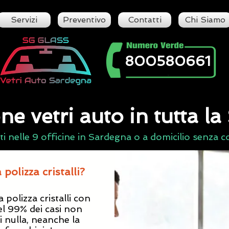
Servizi
Preventivo
Contatti
Chi Siamo
800580661
ne vetri auto in tutta l
ti nelle 9 officine in Sardegna o a domicilio senza co
 polizza cristalli?
a polizza cristalli con
el 99% dei casi non
 nulla, neanche la