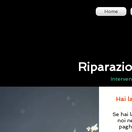
Home
Riparazio
Interven
Hai la
Se hai l
noi n
paghi