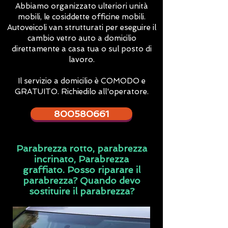
Abbiamo organizzato ulteriori unità
mobili, le cosiddette officine mobili.
Autoveicoli van strutturati per eseguire il
cambio vetro auto a domicilio
direttamente a casa tua o sul posto di
lavoro.
Il servizio a domicilio è COMODO e
GRATUITO. Richiedilo all'operatore.
800580661
Parabrezza rotto, parabrezza
incrinato, Parabrezza
graffiato. Posso riparare il
parabrezza? Quando devo
sostituire il parabrezza?