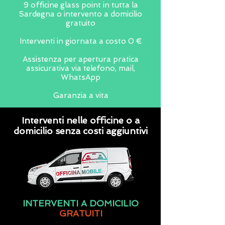
9 officine glass point in tutta la
Sardegna o intervento a domicilio
gratuito
Interventi in giornata a costo 0 €
Assistenza per apertura pratica
assicurativa via telefono, mail,
WhatsApp
Garanzia a vita
Interventi nelle officine o a
domicilio senza costi aggiuntivi
INTERVENTI A DOMICILIO
GRATUITI