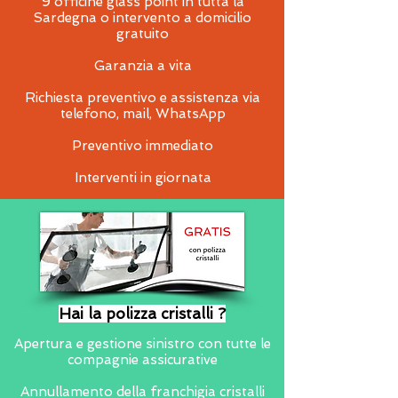
9 officine glass point in tutta la
Sardegna o intervento a domicilio
gratuito
Garanzia a vita
Richiesta preventivo e assistenza via
telefono, mail, WhatsApp
Preventivo immediato
Interventi in giornata
Hai la polizza cristalli ?
Apertura e gestione sinistro con tutte le
compagnie assicurative
Annullamento della franchigia cristalli