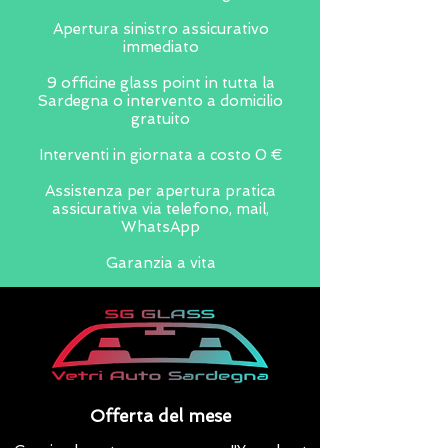
Apertura sinistro assicurativo
immediato
9 officine glass point in tutta la
Sardegna o intervento a domicilio
gratuito
Interventi in giornata a costo 0 €
Assistenza per apertura pratica
assicurativa via telefono, mail,
WhatsApp
Garanzia a vita
Offerta del mese