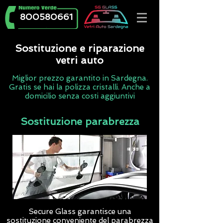
800580661
Sostituzione e riparazione
vetri auto
Miglior prezzo garantito in Sardegna.
Gratis se hai la polizza cristalli. Anche a
domicilio senza costi aggiuntivi
Sostituzione parabrezza
Secure Glass
garantisce una
sostituzione conveniente del parabrezza